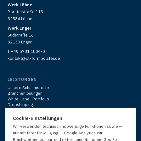
Werk Löhne
Börstelstraße 113
32584 Löhne
Werk Enger
Südstraße 16
32130 Enger
T +49 5731 1804-0
kontakt@ct-formpolster.de
LEISTUNGEN
Unsere Schaumstoffe
Branchenlösungen
White-Label-Portfolio
Dropshipping
Karriere
Über uns
Cookie-Einstellungen
Kontakt & Anfrage
Wir verwenden technisch notwendige Funktionen sowie —
nur mit Ihrer Einwilligung — Google Analytics zur
Reichweitenmessung und extern eingebundene Google