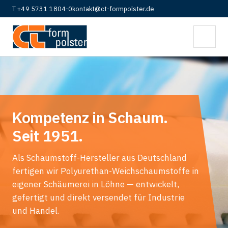
T +49 5731 1804-0
kontakt@ct-formpolster.de
Kompetenz in Schaum.
Seit 1951.
Als Schaumstoff-Hersteller aus Deutschland
fertigen wir Polyurethan-Weichschaumstoffe in
eigener Schäumerei in Löhne — entwickelt,
gefertigt und direkt versendet für Industrie
und Handel.