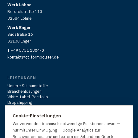
Werk Löhne
Börstelstraße 113
32584 Löhne
Werk Enger
Südstraße 16
32130 Enger
T +49 5731 1804-0
kontakt@ct-formpolster.de
LEISTUNGEN
Unsere Schaumstoffe
Branchenlösungen
White-Label-Portfolio
Dropshipping
Karriere
Über uns
Cookie-Einstellungen
Kontakt & Anfrage
Wir verwenden technisch notwendige Funktionen sowie —
nur mit Ihrer Einwilligung — Google Analytics zur
Reichweitenmessung und extern eingebundene Google