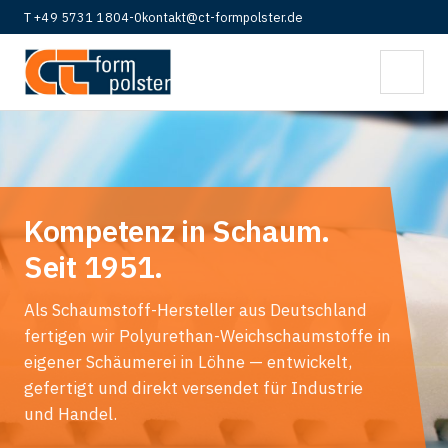
T +49 5731 1804-0
kontakt@ct-formpolster.de
Kompetenz in Schaum.
Seit 1951.
Als Schaumstoff-Hersteller aus Deutschland
fertigen wir Polyurethan-Weichschaumstoffe in
eigener Schäumerei in Löhne — entwickelt,
gefertigt und direkt versendet für Industrie
und Handel.