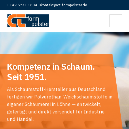
T +49 5731 1804-0
kontakt@ct-formpolster.de
Kompetenz in Schaum.
Seit 1951.
Als Schaumstoff-Hersteller aus Deutschland
fertigen wir Polyurethan-Weichschaumstoffe in
eigener Schäumerei in Löhne — entwickelt,
gefertigt und direkt versendet für Industrie
und Handel.