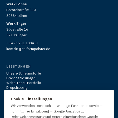
Werk Löhne
Börstelstraße 113
32584 Löhne
Werk Enger
Südstraße 16
32130 Enger
T +49 5731 1804-0
kontakt@ct-formpolster.de
LEISTUNGEN
Unsere Schaumstoffe
Branchenlösungen
White-Label-Portfolio
Dropshipping
Karriere
Über uns
Cookie-Einstellungen
Kontakt & Anfrage
Wir verwenden technisch notwendige Funktionen sowie —
nur mit Ihrer Einwilligung — Google Analytics zur
Reichweitenmessung und extern eingebundene Google