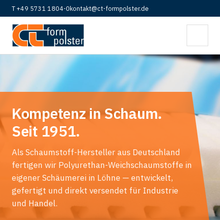
T +49 5731 1804-0
kontakt@ct-formpolster.de
Kompetenz in Schaum.
Seit 1951.
Als Schaumstoff-Hersteller aus Deutschland
fertigen wir Polyurethan-Weichschaumstoffe in
eigener Schäumerei in Löhne — entwickelt,
gefertigt und direkt versendet für Industrie
und Handel.