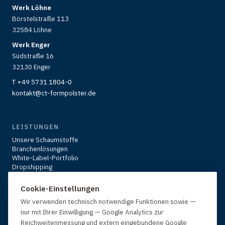
Werk Löhne
Börstelstraße 113
32584 Löhne
Werk Enger
Südstraße 16
32130 Enger
T +49 5731 1804-0
kontakt@ct-formpolster.de
LEISTUNGEN
Unsere Schaumstoffe
Branchenlösungen
White-Label-Portfolio
Dropshipping
Karriere
Über uns
Cookie-Einstellungen
Kontakt & Anfrage
Wir verwenden technisch notwendige Funktionen sowie —
nur mit Ihrer Einwilligung — Google Analytics zur
Reichweitenmessung und extern eingebundene Google